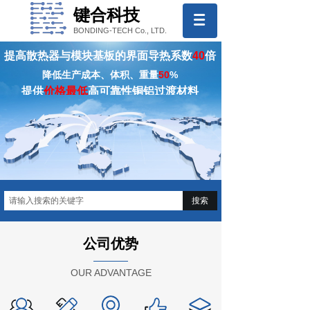
键合科技
BONDING-TECH Co., LTD.
提高散热器与模块基板的界面导热系数
40
倍
降低生产成本、体积、重量
50
%
提供
价格最低
高可靠性铜铝过渡材料
努力不懈的为广大客户提供优质的产品
搜索
公司优势
OUR ADVANTAGE