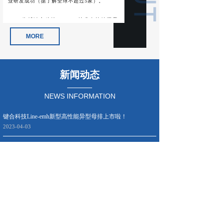
业研发成功（据了解全球不超过5家）。
依托键合科技，CGDS技术在持续探索
并不断深化技术应用，延展技术应用方向，并
在金属或非金属基体表面功能改性应用开发上
MORE
获得重大突破，解决了平面与非平面基体表面
深度加工、基体材料与功能表面材料高强度结
合、功能材料表面氧化、基体材料加工热损伤
等一系列过去难以克服的问题，彻底解决了铜
铝过渡、铜铝搭接、铝材锡焊等问题，为此，
新闻动态
新材料开发、电力电子的热管理与功率器件的
封装等有了相应的解决方案。
NEWS INFORMATION
键合科技Line-emh新型高性能异型母排上市啦！
2023-04-03
键合科技JH-emh母线系统（产品）介绍
2023-03-28
重庆键合科技有限责任公司简介
2023-02-16